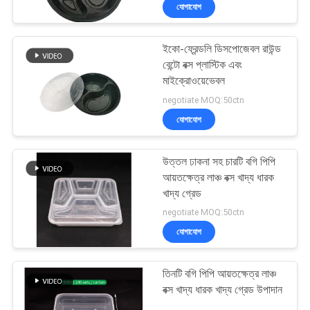
যোগাযোগ
নিয়ন্ত্রণ
ইকো-ফ্রেন্ডলি ডিসপোজেবল রাউন্ড
যোগাযোগ
31
বেন্টো বক্স প্লাস্টিক এবং
করুন
মাইক্রোওয়েভেবল
বায়োডিগ্রেডেবল টেক
negotiate MOQ:50ctn
অ্যাওয়ে বক্স
যোগাযোগ
খবর
উত্তল ঢাকনা সহ চারটি বগি পিপি
সাইট
আয়তক্ষেত্র লাঞ্চ বক্স খাদ্য ধারক
ম্যাপ
খাদ্য গ্রেড
86
negotiate MOQ:50ctn
যোগাযোগ
PRIVACY
প্লাস্টিকের সুশি ট্রে
POLICY
তিনটি বগি পিপি আয়তক্ষেত্র লাঞ্চ
বক্স খাদ্য ধারক খাদ্য গ্রেড উপাদান