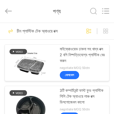
Hong
Import
and
পণ্য
Export
Co.
LTD.
All
বাড়ি
Rights
204
Reserved.
চীন প্লাস্টিক টেক অ্যাওয়ে বক্স
ডিসপোজেবল বাঁশের
পণ্য
চপস্টিকস
মাইক্রোওয়েভ ঢাকনা সহ খাদ্য বক্স
2 বগি নিষ্পত্তিযোগ্য প্লাস্টিক বের
আমাদের
করুন
সম্পর্কে
negotiate MOQ:50ctn
যোগাযোগ
51
কারখানা
নিষ্পত্তিযোগ্য
3টি কম্পার্টমেন্ট ফাস্ট ফুড প্লাস্টিক
ভ্রমণ
পিপি টেক অ্যাওয়ে লাঞ্চ বক্স
বায়োডিগ্রেডেবল কাটলারি
ডিসপোজেবল কালো
মান
negotiate MOQ:50ctn