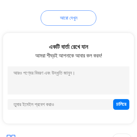
15
আরো দেখুন
নিষ্পত্তিযোগ্য প্লাস্টিকের
কাপ
একটি বার্তা রেখে যান
আমরা শীঘ্রই আপনাকে আবার কল করব!
30
ক্রাফ্ট পেপার ব্যাগ