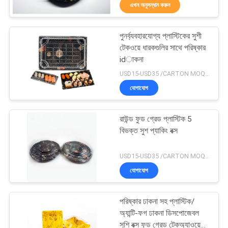
এখন অনুসন্ধান করুন
নিয়ন্ত্রণ
পুনর্ব্যবহারযোগ্য প্লাস্টিকের সুশী
যোগাযোগ
31
টেকওয়ে ধারকগুলির সাথে পরিষ্কার
করুন
idাকনা
বায়োডিগ্রেডেবল টেক
USD15-USD35 /CARTON MOQ:100 কার্টন
অ্যাওয়ে বক্স
যোগাযোগ
খবর
রাউন্ড ফুড গ্রেড প্লাস্টিক 5
সাইট
বিভক্ত সুশ প্যাকিং বক্স
ম্যাপ
86
USD15-USD35 /CARTON MOQ:100 কার্টন
যোগাযোগ
PRIVACY
প্লাস্টিকের সুশি ট্রে
POLICY
পরিষ্কার ঢাকনা সহ প্লাস্টিক/
অ্যান্টি-ফগ ঢাকনা ডিসপোজেবল
সুশি বক্স ফুড গ্রেড টেকঅ্যাওয়ে