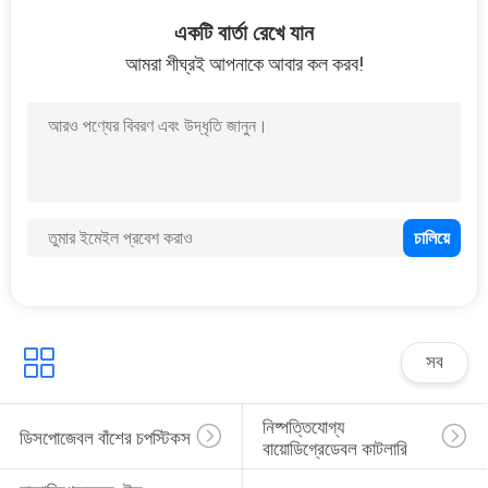
26
একটি বার্তা রেখে যান
আমরা শীঘ্রই আপনাকে আবার কল করব!
বিড টুথপিক্স
20
বিবিকিউ বাঁশ লাঠি
সব
নিষ্পত্তিযোগ্য 
ডিসপোজেবল বাঁশের চপস্টিকস
বায়োডিগ্রেডেবল কাটলারি
13