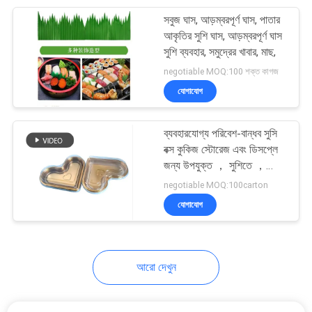
সবুজ ঘাস, আড়ম্বরপূর্ণ ঘাস, পাতার
15
আকৃতির সুশি ঘাস, আড়ম্বরপূর্ণ ঘাস
নিষ্পত্তিযোগ্য প্লাস্টিকের
সুশি ব্যবহার, সমুদ্রের খাবার, মাছ,
negotiable MOQ:100 শক্ত কাগজ
কাপ
যোগাযোগ
ব্যবহারযোগ্য পরিবেশ-বান্ধব সুসি
বক্স কুকিজ স্টোরেজ এবং ডিসপ্লে
জন্য উপযুক্ত ， সুশিতে ，
30
ফলের বাক্স ， চকোলেট বাক্স রয়েছে
negotiable MOQ:100carton
যোগাযোগ
ক্রাফ্ট পেপার ব্যাগ
আরো দেখুন