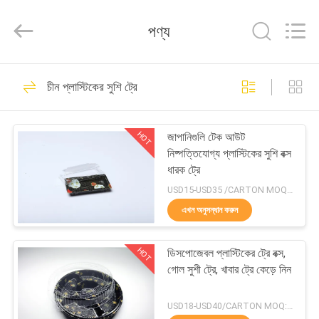
Hong
Import
and
পণ্য
Export
Co.
LTD.
All
বাড়ি
Rights
204
Reserved.
চীন প্লাস্টিকের সুশি ট্রে
ডিসপোজেবল বাঁশের
পণ্য
চপস্টিকস
HOT
জাপানিগুলি টেক আউট
নিষ্পত্তিযোগ্য প্লাস্টিকের সুশি বক্স
আমাদের
ধারক ট্রে
সম্পর্কে
USD15-USD35 /CARTON MOQ:100 কার্টন
এখন অনুসন্ধান করুন
51
কারখানা
নিষ্পত্তিযোগ্য
HOT
ডিসপোজেবল প্লাস্টিকের ট্রে বক্স,
ভ্রমণ
গোল সুশী ট্রে, খাবার ট্রে কেড়ে নিন
বায়োডিগ্রেডেবল কাটলারি
মান
USD18-USD40/CARTON MOQ:50 কার্টন