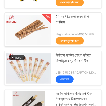
এখন অনুসন্ধান করুন
নিয়ন্ত্রণ
HOT
21 সেমি ডিসপোজেবল বাঁশো
যোগাযোগ
31
চপস্টিক্স
করুন
বায়োডিগ্রেডেবল টেক
Negotiable price MOQ:50 কার্টন
অ্যাওয়ে বক্স
এখন অনুসন্ধান করুন
খবর
নির্মাতারা কাস্টম লোগো মুদ্রিত
সাইট
নিষ্পত্তিযোগ্য বাঁশ চপস্টিক
ম্যাপ
86
USD15-USD35 / CARTON MOQ:50 কার্টন
যোগাযোগ
PRIVACY
প্লাস্টিকের সুশি ট্রে
POLICY
অর্ধেক কাগজের বাঁশের চপস্টিক
টেকঅ্যাওয়ে ডিসপোজেবল
চপস্টিকগুলি কাস্টমাইজেশন সমর্থন