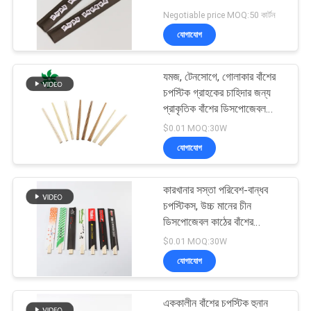
করে
Negotiable price MOQ:50 কার্টন
যোগাযোগ
109
যমজ, টেনসোগে, গোলাকার বাঁশের
পেপার টেক অ্যাওয়ে বক্স
চপস্টিক গ্রাহকের চাহিদার জন্য
প্রাকৃতিক বাঁশের ডিসপোজেবল
চপস্টিক
$0.01 MOQ:30W
যোগাযোগ
কারখানার সস্তা পরিবেশ-বান্ধব
30
চপস্টিকস, উচ্চ মানের চীন
ডিসপোজেবল কাঠের বাঁশের
প্লাস্টিক টেক অ্যাওয়ে বক্স
চপস্টিকস
$0.01 MOQ:30W
যোগাযোগ
এককালীন বাঁশের চপস্টিক হুনান