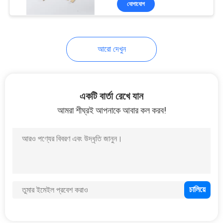
যোগাযোগ
26
বিড টুথপিক্স
আরো দেখুন
একটি বার্তা রেখে যান
আমরা শীঘ্রই আপনাকে আবার কল করব!
20
বিবিকিউ বাঁশ লাঠি
13