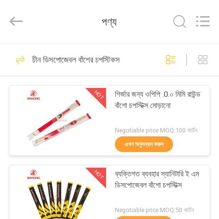
Hong
Import
and
পণ্য
Export
Co.
LTD.
All
বাড়ি
Rights
204
Reserved.
চীন ডিসপোজেবল বাঁশের চপস্টিকস
ডিসপোজেবল বাঁশের
পণ্য
চপস্টিকস
HOT
গির্জার জন্য ওপিপি .0.০ মিমি রাউন্ড
বাঁশো চপস্টিক্স মোড়ানো
আমাদের
সম্পর্কে
Negotiable price MOQ:100 কার্টন
এখন অনুসন্ধান করুন
51
কারখানা
নিষ্পত্তিযোগ্য
HOT
ব্যক্তিগত ব্যবহার স্যানিটারি ই এম
ভ্রমণ
ডিসপোজেবল বাঁশো চপস্টিক্স
বায়োডিগ্রেডেবল কাটলারি
মান
Negotiable price MOQ:50 কার্টন