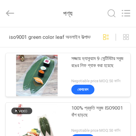
Hong
Import
and
পণ্য
Export
Co.
LTD.
All
বাড়ি
Rights
Reserved.
iso9001 green color leaf অনলাইন উত্পাদন
পণ্য
সজ্জায় ভ্যাকুয়াম 9 সেন্টিমিটার সবুজ
রঙের লিফ প্যাক করা হয়েছে
আমাদের
সম্পর্কে
Negotiable price MOQ:50 কার্টন
যোগাযোগ
কারখানা
100% প্রকৃতি সবুজ ISO9001
ভ্রমণ
বাঁশ ছাড়ছে
মান
Negotiable price MOQ:50 কার্টন