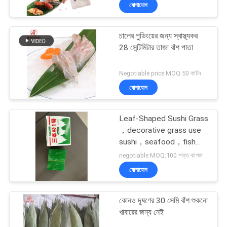
যোগাযোগ
নিয়ন্ত্রণ
চালের পুডিংয়ের জন্য স্বাস্থ্যকর
যোগাযোগ
28 সেন্টিমিটার তাজা বাঁশ পাতা
করুন
Negotiable price MOQ:50 কার্টন
যোগাযোগ
খবর
Leaf-Shaped Sushi Grass
সাইট
，decorative grass use
ম্যাপ
sushi，seafood，fish，
green grass，grass
negotiable MOQ:100 শক্ত কাগজ
decorative
যোগাযোগ
PRIVACY
POLICY
কোনও দূষণের 30 সেমি বাঁশ শুকনো
খাবারের জন্য নেই