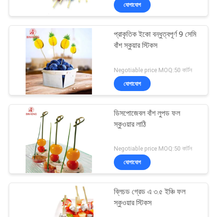
যোগাযোগ
নিয়ন্ত্রণ
প্রাকৃতিক ইকো বন্ধুত্বপূর্ণ 9 সেমি
যোগাযোগ
বাঁশ স্কুয়ার স্টিকস
করুন
Negotiable price MOQ:50 কার্টন
যোগাযোগ
খবর
ডিসপোজেবল বাঁশ লুপড ফল
সাইট
স্কুওয়ার লাঠি
ম্যাপ
Negotiable price MOQ:50 কার্টন
যোগাযোগ
PRIVACY
POLICY
ব্লিচড গ্রেড এ ৩.৫ ইঞ্চি ফল
স্কুওয়ার স্টিকস