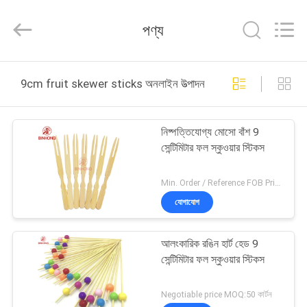
Hong
Import
and
পণ্য
Export
Co.
LTD.
All
বাড়ি
Rights
Reserved.
9cm fruit skewer sticks অনলাইন উত্পাদন
পণ্য
নিষ্পত্তিযোগ্য মোসো বাঁশ 9
সেন্টিমিটার ফল স্কুওয়ার স্টিকস
আমাদের
সম্পর্কে
Min. Order / Reference FOB Price 500,000 Pieces US $43.8/ carton MOQ:50 কার্টন
যোগাযোগ
কারখানা
আলংকারিক রঙিন হার্ট হেড 9
ভ্রমণ
সেন্টিমিটার ফল স্কুওয়ার স্টিকস
মান
Negotiable price MOQ:50 কার্টন