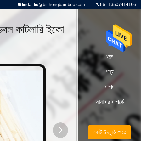
linda_liu@binhongbamboo.com
86--13507414166
ডেবল কাটলারি ইকো
বাড়ি
ধরন
পণ্য
সম্পদ
আমাদের সম্পর্কে
একটি উদ্ধৃতি পেতে