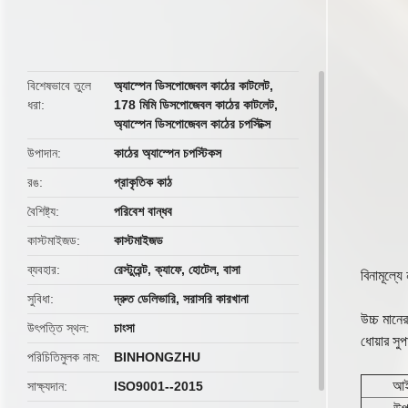
butto
বিশেষভাবে তুলে
অ্যাস্পেন ডিসপোজেবল কাঠের কাটলেট
,
ধরা
178 মিমি ডিসপোজেবল কাঠের কাটলেট
,
অ্যাস্পেন ডিসপোজেবল কাঠের চপস্টিক্স
উপাদান
কাঠের অ্যাস্পেন চপস্টিকস
রঙ
প্রাকৃতিক কাঠ
বৈশিষ্ট্য
পরিবেশ বান্ধব
কাস্টমাইজড
কাস্টমাইজড
ব্যবহার
রেস্টুরেন্ট, ক্যাফে, হোটেল, বাসা
বিনামূল্যে
সুবিধা
দ্রুত ডেলিভারি, সরাসরি কারখানা
উচ্চ মানে
উৎপত্তি স্থল
চাংসা
ধোয়ার সু
পরিচিতিমুলক নাম
BINHONGZHU
আই
সাক্ষ্যদান
ISO9001--2015